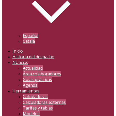
Español
Català
Inicio
Historia del despacho
Noticias
Actualidad
Área colaboradores
Guías prácticas
Agenda
Herramientas
Calculadoras
Calculadoras externas
Tarifas y tablas
Modelos