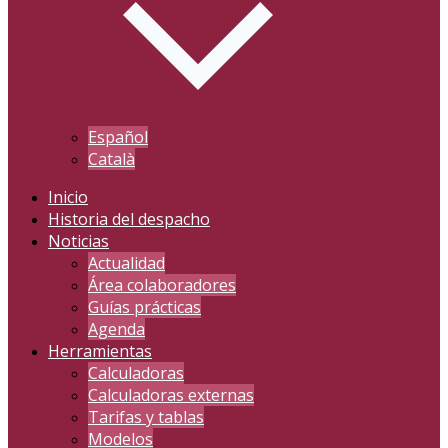
Español
Català
Inicio
Historia del despacho
Noticias
Actualidad
Área colaboradores
Guías prácticas
Agenda
Herramientas
Calculadoras
Calculadoras externas
Tarifas y tablas
Modelos