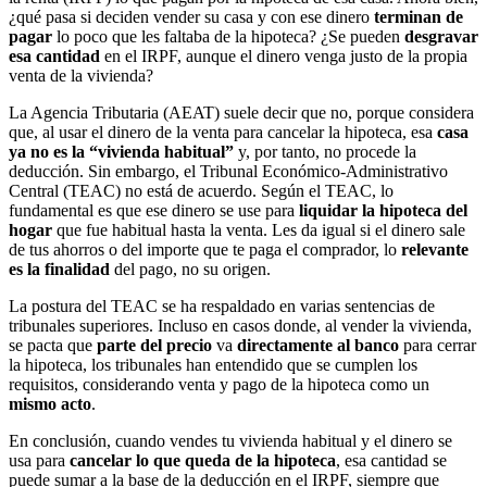
¿qué pasa si deciden vender su casa y con ese dinero
terminan de
pagar
lo poco que les faltaba de la hipoteca? ¿Se pueden
desgravar
esa cantidad
en el IRPF, aunque el dinero venga justo de la propia
venta de la vivienda?
La Agencia Tributaria (AEAT) suele decir que no, porque considera
que, al usar el dinero de la venta para cancelar la hipoteca, esa
casa
ya no es la “vivienda habitual”
y, por tanto, no procede la
deducción. Sin embargo, el Tribunal Económico-Administrativo
Central (TEAC) no está de acuerdo. Según el TEAC, lo
fundamental es que ese dinero se use para
liquidar la hipoteca del
hogar
que fue habitual hasta la venta. Les da igual si el dinero sale
de tus ahorros o del importe que te paga el comprador, lo
relevante
es la finalidad
del pago, no su origen.
La postura del TEAC se ha respaldado en varias sentencias de
tribunales superiores. Incluso en casos donde, al vender la vivienda,
se pacta que
parte del precio
va
directamente al banco
para cerrar
la hipoteca, los tribunales han entendido que se cumplen los
requisitos, considerando venta y pago de la hipoteca como un
mismo acto
.
En conclusión, cuando vendes tu vivienda habitual y el dinero se
usa para
cancelar lo que queda de la hipoteca
, esa cantidad se
puede sumar a la base de la deducción en el IRPF, siempre que