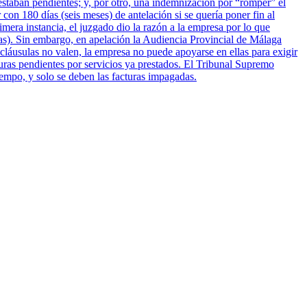
estaban pendientes; y, por otro, una indemnización por “romper” el
 con 180 días (seis meses) de antelación si se quería poner fin al
era instancia, el juzgado dio la razón a la empresa por lo que
tas). Sin embargo, en apelación la Audiencia Provincial de Málaga
 cláusulas no valen, la empresa no puede apoyarse en ellas para exigir
turas pendientes por servicios ya prestados. El Tribunal Supremo
iempo, y solo se deben las facturas impagadas.