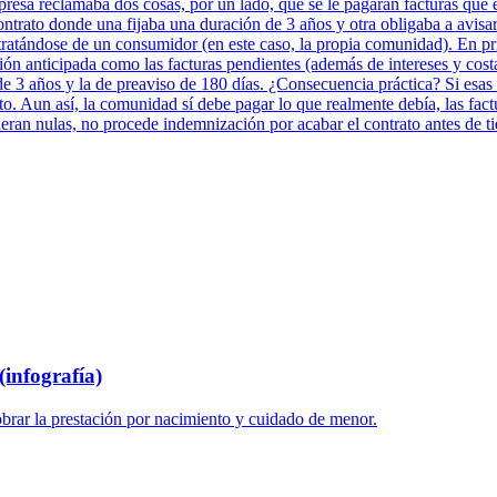
presa reclamaba dos cosas, por un lado, que se le pagaran facturas que 
ontrato donde una fijaba una duración de 3 años y otra obligaba a avisar
ratándose de un consumidor (en este caso, la propia comunidad). En prim
ión anticipada como las facturas pendientes (además de intereses y cos
 de 3 años y la de preaviso de 180 días. ¿Consecuencia práctica? Si esas
o. Aun así, la comunidad sí debe pagar lo que realmente debía, las fac
deran nulas, no procede indemnización por acabar el contrato antes de t
infografía)
brar la prestación por nacimiento y cuidado de menor.