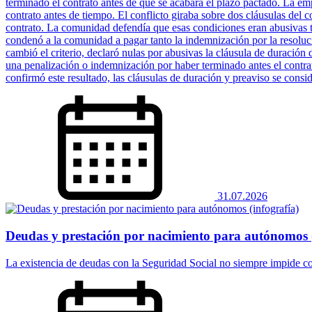
terminado el contrato antes de que se acabara el plazo pactado. La em
contrato antes de tiempo. El conflicto giraba sobre dos cláusulas del c
contrato. La comunidad defendía que esas condiciones eran abusivas t
condenó a la comunidad a pagar tanto la indemnización por la resoluc
cambió el criterio, declaró nulas por abusivas la cláusula de duración
una penalización o indemnización por haber terminado antes el contrat
confirmó este resultado, las cláusulas de duración y preaviso se consi
31.07.2026
Deudas y prestación por nacimiento para autónomos (
La existencia de deudas con la Seguridad Social no siempre impide co