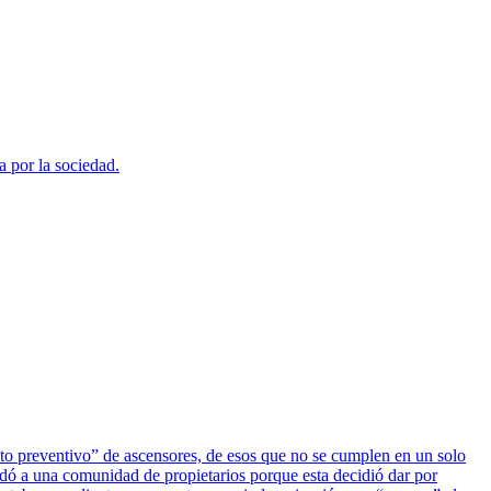
a por la sociedad.
ento preventivo” de ascensores, de esos que no se cumplen en un solo
dó a una comunidad de propietarios porque esta decidió dar por