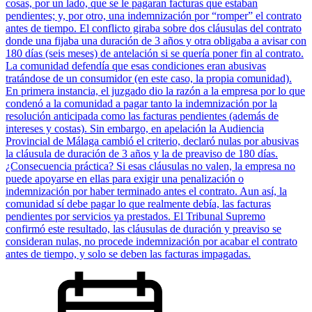
cosas, por un lado, que se le pagaran facturas que estaban
pendientes; y, por otro, una indemnización por “romper” el contrato
antes de tiempo. El conflicto giraba sobre dos cláusulas del contrato
donde una fijaba una duración de 3 años y otra obligaba a avisar con
180 días (seis meses) de antelación si se quería poner fin al contrato.
La comunidad defendía que esas condiciones eran abusivas
tratándose de un consumidor (en este caso, la propia comunidad).
En primera instancia, el juzgado dio la razón a la empresa por lo que
condenó a la comunidad a pagar tanto la indemnización por la
resolución anticipada como las facturas pendientes (además de
intereses y costas). Sin embargo, en apelación la Audiencia
Provincial de Málaga cambió el criterio, declaró nulas por abusivas
la cláusula de duración de 3 años y la de preaviso de 180 días.
¿Consecuencia práctica? Si esas cláusulas no valen, la empresa no
puede apoyarse en ellas para exigir una penalización o
indemnización por haber terminado antes el contrato. Aun así, la
comunidad sí debe pagar lo que realmente debía, las facturas
pendientes por servicios ya prestados. El Tribunal Supremo
confirmó este resultado, las cláusulas de duración y preaviso se
consideran nulas, no procede indemnización por acabar el contrato
antes de tiempo, y solo se deben las facturas impagadas.