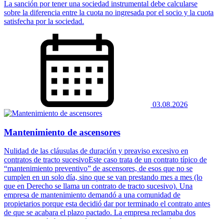
La sanción por tener una sociedad instrumental debe calcularse
sobre la diferencia entre la cuota no ingresada por el socio y la cuota
satisfecha por la sociedad.
03.08.2026
Mantenimiento de ascensores
Nulidad de las cláusulas de duración y preaviso excesivo en
contratos de tracto sucesivoEste caso trata de un contrato típico de
“mantenimiento preventivo” de ascensores, de esos que no se
cumplen en un solo día, sino que se van prestando mes a mes (lo
que en Derecho se llama un contrato de tracto sucesivo). Una
empresa de mantenimiento demandó a una comunidad de
propietarios porque esta decidió dar por terminado el contrato antes
de que se acabara el plazo pactado. La empresa reclamaba dos