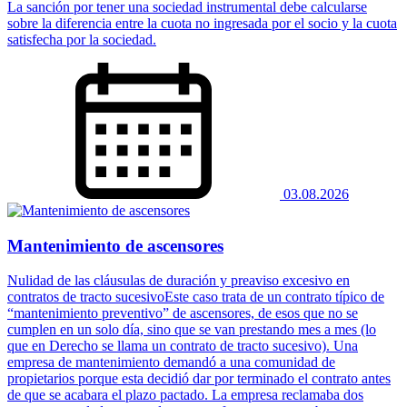
La sanción por tener una sociedad instrumental debe calcularse
sobre la diferencia entre la cuota no ingresada por el socio y la cuota
satisfecha por la sociedad.
03.08.2026
Mantenimiento de ascensores
Nulidad de las cláusulas de duración y preaviso excesivo en
contratos de tracto sucesivoEste caso trata de un contrato típico de
“mantenimiento preventivo” de ascensores, de esos que no se
cumplen en un solo día, sino que se van prestando mes a mes (lo
que en Derecho se llama un contrato de tracto sucesivo). Una
empresa de mantenimiento demandó a una comunidad de
propietarios porque esta decidió dar por terminado el contrato antes
de que se acabara el plazo pactado. La empresa reclamaba dos