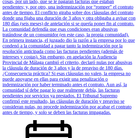
cosas, por un lado, que se le pagaran facturas que estaban
pendientes; y, por otro, una indemnización por “romper” el contrato
antes de tiempo. El conflicto giraba sobre dos cláusulas del contrato
donde una fijaba una duración de 3 años y otra obligaba a avisar con
180 días (seis meses) de antelación si se quería poner fin al contrato.
La comunidad defendía que esas condiciones eran abusivas
tratándose de un consumidor (en este caso, la propia comunidad).
En primera instancia, el juzgado dio la razón a la empresa por lo que
condenó a la comunidad a pagar tanto la indemnización por la
resolución anticipada como las facturas pendientes (además de
intereses y costas). Sin embargo, en apelación la Audiencia
Provincial de Málaga cambió el criterio, declaró nulas por abusivas
la cláusula de duración de 3 años y la de preaviso de 180 días.
¿Consecuencia práctica? Si esas cláusulas no valen, la empresa no
puede apoyarse en ellas para exigir una penalización o
indemnización por haber terminado antes el contrato. Aun así, la
comunidad sí debe pagar lo que realmente debía, las facturas
pendientes por servicios ya prestados. El Tribunal Supremo
confirmó este resultado, las cláusulas de duración y preaviso se
consideran nulas, no procede indemnización por acabar el contrato
antes de tiempo, y solo se deben las facturas impagadas.